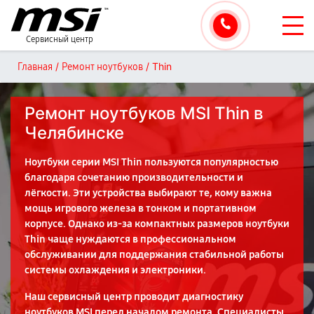
Сервисный центр
/
/
Thin
Главная
Ремонт ноутбуков
Ремонт ноутбуков MSI Thin в
Челябинске
Ноутбуки серии MSI Thin пользуются популярностью
благодаря сочетанию производительности и
лёгкости. Эти устройства выбирают те, кому важна
мощь игрового железа в тонком и портативном
корпусе. Однако из-за компактных размеров ноутбуки
Thin чаще нуждаются в профессиональном
обслуживании для поддержания стабильной работы
системы охлаждения и электроники.
Наш сервисный центр проводит диагностику
ноутбуков MSI перед началом ремонта. Специалисты