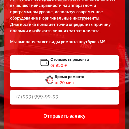
выявляют неисправности на аппаратном и
программном уровне, используя современное
оборудование и оригинальные инструменты.
Диагностика помогает точно определить причину
поломки и избежать лишних затрат клиента.
Мы выполняем все виды ремонта ноутбуков MSI.
Стоимость ремонта
от 950 ₽
Время ремонта
от 20 мин
Отправить заявку