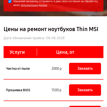
Нажимая на кнопку отправить я даю свое согласие на обработку
моих
.
персональных данных
Цены на ремонт ноутбуков Thin MSI
Дата обновления прайса:
06.08.2026
Услуги
Цена, от
Заказать
Чистка от пыли
2000 р
Заказать
Прошивка BIOS
1500 р