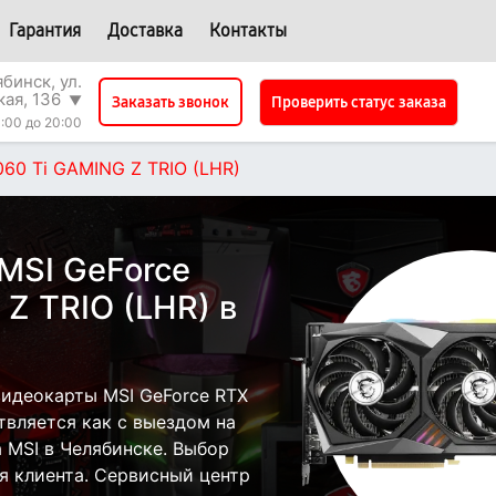
Гарантия
Доставка
Контакты
бинск, ул.
кая, 136
▼
Проверить статус заказа
Заказать звонок
:00 до 20:00
060 Ti GAMING Z TRIO (LHR)
MSI GeForce
Z TRIO (LHR) в
идеокарты MSI GeForce RTX
твляется как с выездом на
а MSI в Челябинске. Выбор
я клиента. Сервисный центр