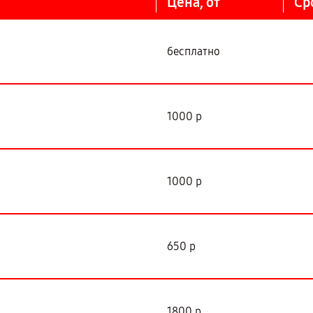
Цена, от
Ср
бесплатно
1000 р
1000 р
650 р
1800 р