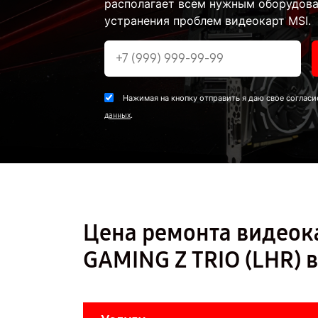
располагает всем нужным оборудова
устранения проблем видеокарт MSI.
Нажимая на кнопку отправить я даю свое согласи
.
данных
Цена ремонта видеока
GAMING Z TRIO (LHR) 