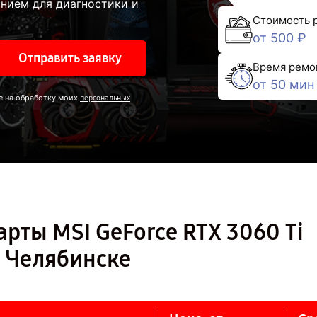
нием для диагностики и
Стоимость 
от 500 ₽
Отправить заявку
Время ремо
от 50 мин
е на обработку моих
персональных
рты MSI GeForce RTX 3060 Ti
в Челябинске